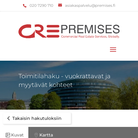
‌020 7290 710
asiakaspalvelu@premises.fi
Valitse sivu
Toimitilahaku - vuokrattavat ja
myytävät kohteet
Takaisin hakutuloksiin
Kuvat
Kartta