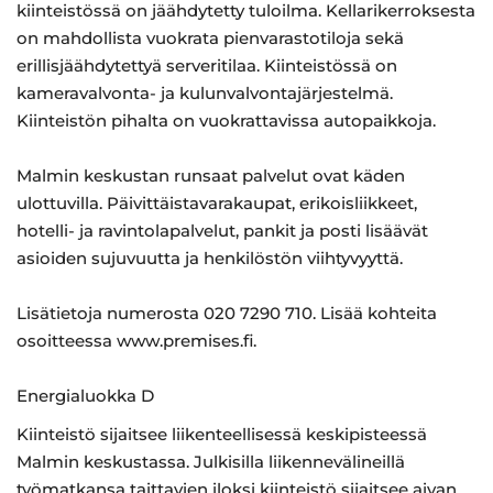
kiinteistössä on jäähdytetty tuloilma. Kellarikerroksesta
on mahdollista vuokrata pienvarastotiloja sekä
erillisjäähdytettyä serveritilaa. Kiinteistössä on
kameravalvonta- ja kulunvalvontajärjestelmä.
Kiinteistön pihalta on vuokrattavissa autopaikkoja.
Malmin keskustan runsaat palvelut ovat käden
ulottuvilla. Päivittäistavarakaupat, erikoisliikkeet,
hotelli- ja ravintolapalvelut, pankit ja posti lisäävät
asioiden sujuvuutta ja henkilöstön viihtyvyyttä.
Lisätietoja numerosta 020 7290 710. Lisää kohteita
osoitteessa www.premises.fi.
Energialuokka D
Kiinteistö sijaitsee liikenteellisessä keskipisteessä
Malmin keskustassa. Julkisilla liikennevälineillä
työmatkansa taittavien iloksi kiinteistö sijaitsee aivan