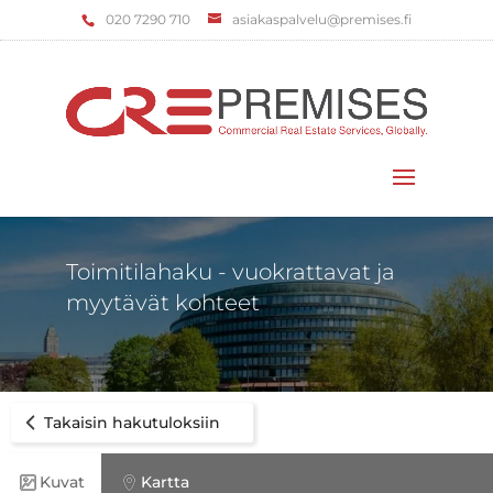
‌020 7290 710
asiakaspalvelu@premises.fi
Valitse sivu
Toimitilahaku - vuokrattavat ja
myytävät kohteet
Takaisin hakutuloksiin
Kuvat
Kartta