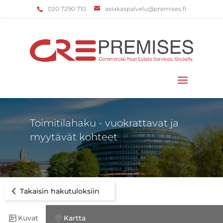
‌020 7290 710
asiakaspalvelu@premises.fi
Valitse sivu
Toimitilahaku - vuokrattavat ja
myytävät kohteet
Takaisin hakutuloksiin
Kuvat
Kartta