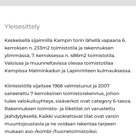
Yleisesittely
Keskeisellä sijainnilla Kampin torin lähellä vapaana 6.
kerroksen n. 233m2 toimistotila ja rakennuksen
ylimmässä, 7. kerroksessa n. 486m2 toimistotila.
Valoisaa ja muunneltavissa olevaa toimistotilaa
Kampissa Malminkadun ja Lapinrinteen kulmauksessa.
Kiinteistöllä sijaitsee 1968 valmistunut ja 2007
saneerattu 7-kerroksinen toimistorakennus, johon
tulee valokuituyhteys, sisäverkot ovat category 6-tasoa.
Rakennuksen toimisto- ja liiketilat on varustettu
jäähdytyksellä. Kaikki vuokrattavat tilat ovat varsin
muuntojoustavia ja ne voidaan rakentaa tarpeen
mukaan avo-/kombi-/huonetoimistoiksi.