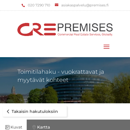
‌020 7290 710
asiakaspalvelu@premises.fi
Valitse sivu
Toimitilahaku - vuokrattavat ja
myytävät kohteet
Takaisin hakutuloksiin
Kuvat
Kartta