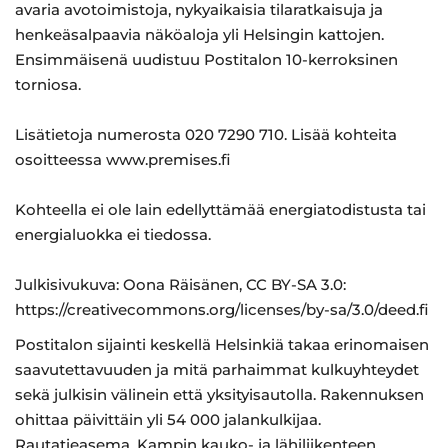
avaria avotoimistoja, nykyaikaisia tilaratkaisuja ja
henkeäsalpaavia näköaloja yli Helsingin kattojen.
Ensimmäisenä uudistuu Postitalon 10-kerroksinen
torniosa.
Lisätietoja numerosta 020 7290 710. Lisää kohteita
osoitteessa www.premises.fi
Kohteella ei ole lain edellyttämää energiatodistusta tai
energialuokka ei tiedossa.
Julkisivukuva: Oona Räisänen, CC BY-SA 3.0:
https://creativecommons.org/licenses/by-sa/3.0/deed.fi
Postitalon sijainti keskellä Helsinkiä takaa erinomaisen
saavutettavuuden ja mitä parhaimmat kulkuyhteydet
sekä julkisin välinein että yksityisautolla. Rakennuksen
ohittaa päivittäin yli 54 000 jalankulkijaa.
Rautatieasema, Kampin kauko- ja lähiliikenteen