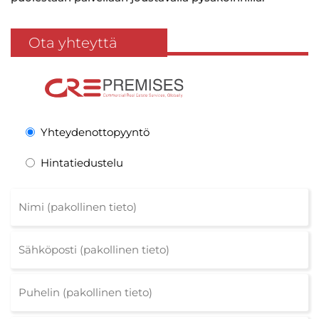
Ota yhteyttä
Yhteydenottopyyntö
Hintatiedustelu