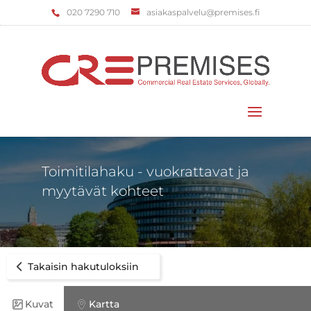
‌020 7290 710
asiakaspalvelu@premises.fi
Valitse sivu
Toimitilahaku - vuokrattavat ja
myytävät kohteet
Takaisin hakutuloksiin
Kuvat
Kartta