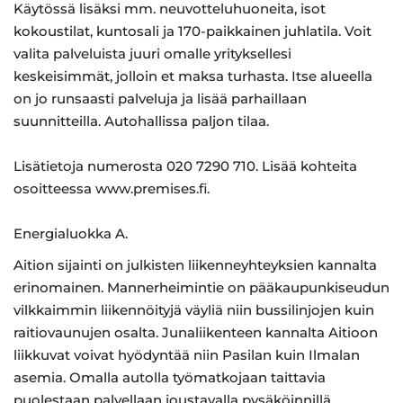
Käytössä lisäksi mm. neuvotteluhuoneita, isot
kokoustilat, kuntosali ja 170-paikkainen juhlatila. Voit
valita palveluista juuri omalle yrityksellesi
keskeisimmät, jolloin et maksa turhasta. Itse alueella
on jo runsaasti palveluja ja lisää parhaillaan
suunnitteilla. Autohallissa paljon tilaa.
Lisätietoja numerosta 020 7290 710. Lisää kohteita
osoitteessa www.premises.fi.
Energialuokka A.
Aition sijainti on julkisten liikenneyhteyksien kannalta
erinomainen. Mannerheimintie on pääkaupunkiseudun
vilkkaimmin liikennöityjä väyliä niin bussilinjojen kuin
raitiovaunujen osalta. Junaliikenteen kannalta Aitioon
liikkuvat voivat hyödyntää niin Pasilan kuin Ilmalan
asemia. Omalla autolla työmatkojaan taittavia
puolestaan palvellaan joustavalla pysäköinnillä.