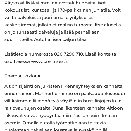
Käytössä lisäksi mm. neuvotteluhuoneita, isot
kokoustilat, kuntosali ja 170-paikkainen juhlatila. Voit
valita palveluista juuri omalle yrityksellesi
keskeisimmät, jolloin et maksa turhasta. Itse alueella
on jo runsaasti palveluja ja lisää parhaillaan
suunnitteilla. Autohallissa paljon tilaa.
Lisätietoja numerosta 020 7290 710. Lisää kohteita
osoitteessa www.premises.fi.
Energialuokka A.
Aition sijainti on julkisten liikenneyhteyksien kannalta
erinomainen. Mannerheimintie on pääkaupunkiseudun
vilkkaimmin liikennöityjä väyliä niin bussilinjojen kuin
raitiovaunujen osalta. Junaliikenteen kannalta Aitioon
liikkuvat voivat hyödyntää niin Pasilan kuin Ilmalan
asemia. Omalla autolla työmatkojaan taittavia
puolestaan palvellaan joustavalla pysäköinnillä.