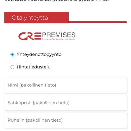
Ota yhteyttä
Yhteydenottopyyntö
Hintatiedustelu