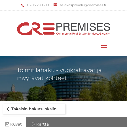
‌020 7290 710
asiakaspalvelu@premises.fi
Valitse sivu
Toimitilahaku - vuokrattavat ja
myytävät kohteet
Takaisin hakutuloksiin
Kuvat
Kartta