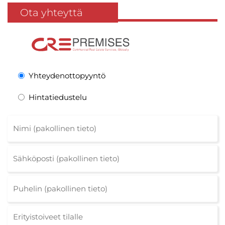
Ota yhteyttä
Yhteydenottopyyntö
Hintatiedustelu