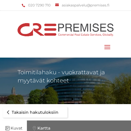
‌020 7290 710
asiakaspalvelu@premises.fi
Valitse sivu
Toimitilahaku - vuokrattavat ja
myytävät kohteet
Takaisin hakutuloksiin
Kuvat
Kartta