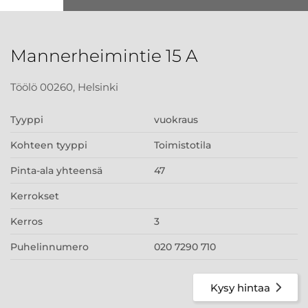
Mannerheimintie 15 A
Töölö 00260, Helsinki
Tyyppi
vuokraus
Kohteen tyyppi
Toimistotila
Pinta-ala yhteensä
47
Kerrokset
Kerros
3
Puhelinnumero
020 7290 710
Kysy hintaa