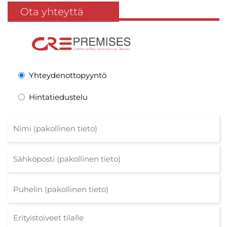
Ota yhteyttä
Yhteydenottopyyntö
Hintatiedustelu