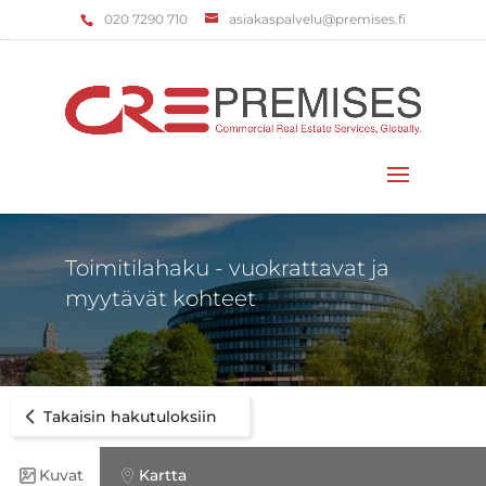
‌020 7290 710
asiakaspalvelu@premises.fi
Valitse sivu
Toimitilahaku - vuokrattavat ja
myytävät kohteet
Takaisin hakutuloksiin
Kuvat
Kartta