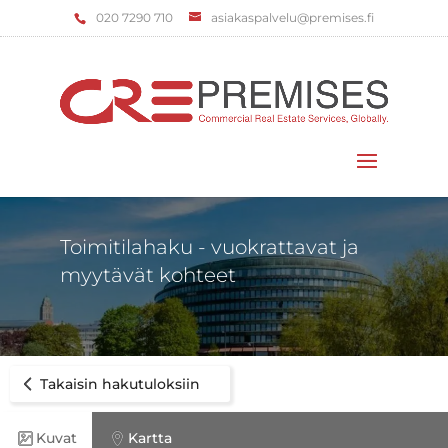
‌020 7290 710
asiakaspalvelu@premises.fi
Valitse sivu
Toimitilahaku - vuokrattavat ja
myytävät kohteet
Takaisin hakutuloksiin
Kuvat
Kartta