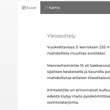
Kuvat
Kartta
Yleisesittely
Vuokrattavissa 3. kerroksen 235 m
mahdollista muuttaa avotilaksi.
Mannerheimintie 15 eli Sakkaroosi 
sijaitsee keskeisellä ja kauniilla 
mahdollistaa erilaiset tilaratkais
Kiinteistölle on erinomaiset kulk
edestä löytyy myös pysäköintitilaa
ravintolatarjonta.