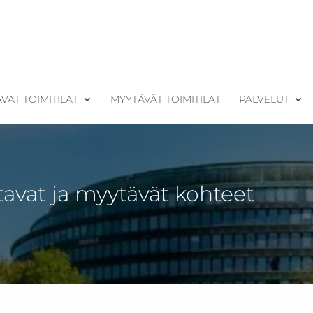
VAT TOIMITILAT
MYYTÄVÄT TOIMITILAT
PALVELUT
tavat ja myytävät kohteet