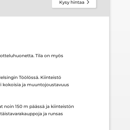
Kysy hintaa
votteluhuonetta. Tila on myös
elsingin Töölössä. Kiinteistö
 eri kokoisia ja muuntojoustavuus
t noin 150 m päässä ja kiinteistön
ittäistavarakauppoja ja runsas