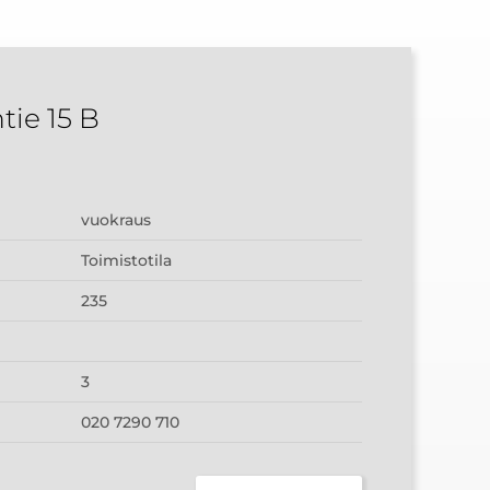
ie 15 B
vuokraus
Toimistotila
235
3
020 7290 710