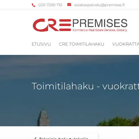
‌020 7290 710
asiakaspalvelu@premises.fi
ETUSIVU
CRE TOIMITILAHAKU
VUOKRATTA
Toimitilahaku - vuokrat