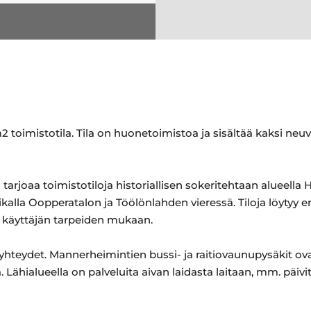
2 toimistotila. Tila on huonetoimistoa ja sisältää kaksi neu
tarjoaa toimistotiloja historiallisen sokeritehtaan alueella H
paikalla Oopperatalon ja Töölönlahden vieressä. Tiloja löytyy
ut käyttäjän tarpeiden mukaan.
uyhteydet. Mannerheimintien bussi- ja raitiovaunupysäkit ova
. Lähialueella on palveluita aivan laidasta laitaan, mm. päiv