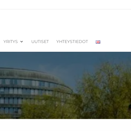
YRITYS
UUTISET
YHTEYSTIEDOT