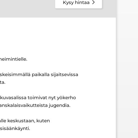
Kysy hintaa
eimintielle.
eisimmällä paikalla sijaitsevissa
ta.
kuvasalissa toimivat nyt yökerho
anskalaisvaikutteista jugendia.
alle keskustaan, kuten
sisäänkäynti.