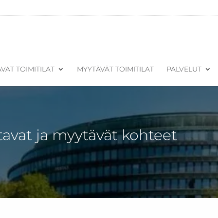
VAT TOIMITILAT
MYYTÄVÄT TOIMITILAT
PALVELUT
tavat ja myytävät kohteet