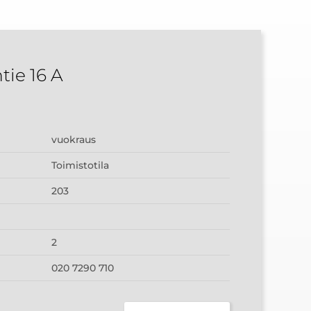
ie 16 A
vuokraus
Toimistotila
203
2
020 7290 710