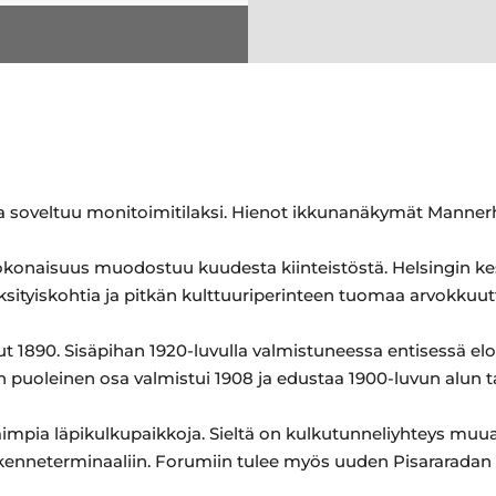
oka soveltuu monitoimitilaksi. Hienot ikkunanäkymät Mannerh
konaisuus muodostuu kuudesta kiinteistöstä. Helsingin kesk
ksityiskohtia ja pitkän kulttuuriperinteen tuomaa arvokkuut
 1890. Sisäpihan 1920-luvulla valmistuneessa entisessä elo
un puoleinen osa valmistui 1908 ja edustaa 1900-luvun alun t
aimpia läpikulkupaikkoja. Sieltä on kulkutunneliyhteys muu
ikenneterminaaliin. Forumiin tulee myös uuden Pisararadan 