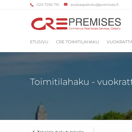
‌020 7290 710
asiakaspalvelu@premises.fi
ETUSIVU
CRE TOIMITILAHAKU
VUOKRATTA
Toimitilahaku - vuokrat