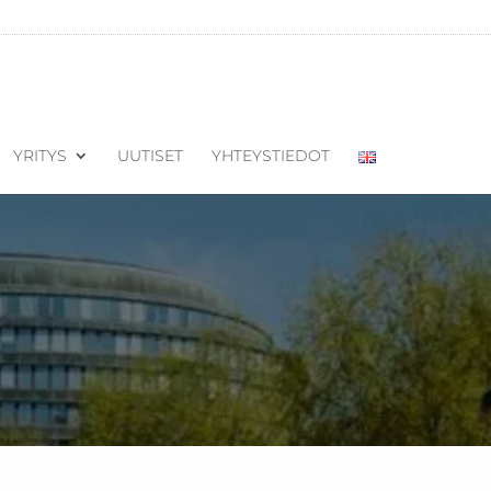
YRITYS
UUTISET
YHTEYSTIEDOT