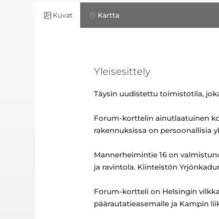
Kuvat
Kartta
Yleisesittely
Täysin uudistettu toimistotila, j
Forum-korttelin ainutlaatuinen ko
rakennuksissa on persoonallisia y
Mannerheimintie 16 on valmistunut
ja ravintola. Kiinteistön Yrjönkad
Forum-kortteli on Helsingin vilkk
päärautatieasemalle ja Kampin li