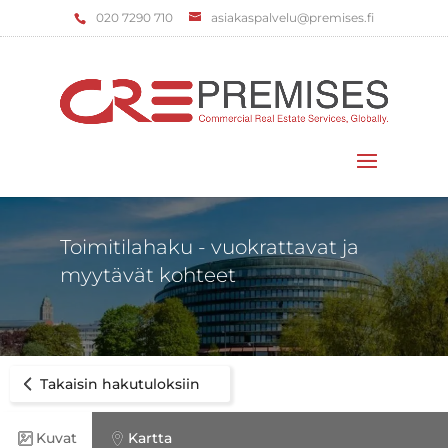
‌020 7290 710
asiakaspalvelu@premises.fi
Valitse sivu
Toimitilahaku - vuokrattavat ja
myytävät kohteet
Takaisin hakutuloksiin
Kuvat
Kartta