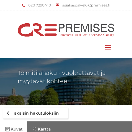
‌020 7290 710
asiakaspalvelu@premises.fi
Valitse sivu
Toimitilahaku - vuokrattavat ja
myytävät kohteet
Takaisin hakutuloksiin
Kuvat
Kartta