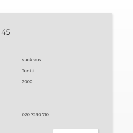
 45
vuokraus
Tontti
2000
020 7290 710