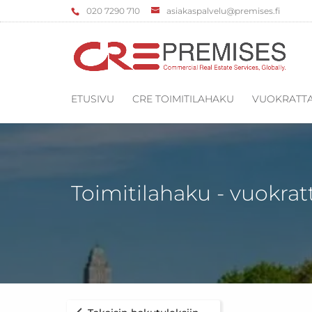
‌020 7290 710
asiakaspalvelu@premises.fi
ETUSIVU
CRE TOIMITILAHAKU
VUOKRATTA
Toimitilahaku - vuokrat