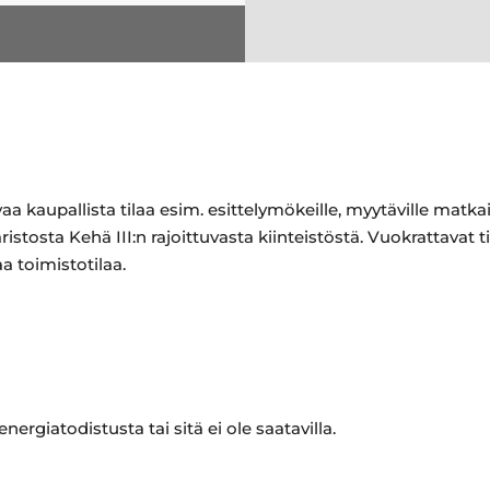
 kaupallista tilaa esim. esittelymökeille, myytäville matkail
istosta Kehä III:n rajoittuvasta kiinteistöstä. Vuokrattavat
a toimistotilaa.
nergiatodistusta tai sitä ei ole saatavilla.