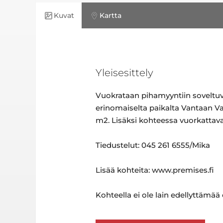
Kuvat
Kartta
Yleisesittely
Vuokrataan pihamyyntiin soveltuvaa
erinomaiselta paikalta Vantaan Var
m2. Lisäksi kohteessa vuorkattava
Tiedustelut: 045 261 6555/Mika
Lisää kohteita: www.premises.fi
Kohteella ei ole lain edellyttämää e