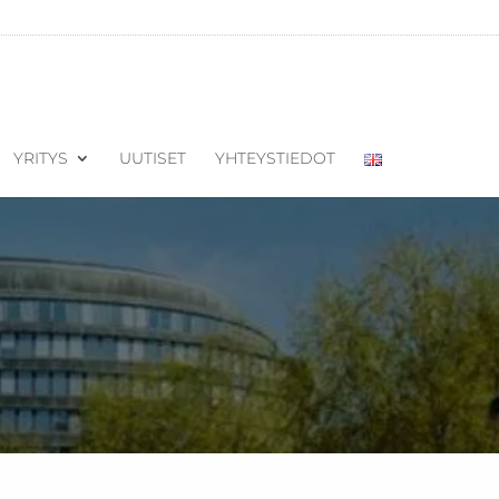
YRITYS
UUTISET
YHTEYSTIEDOT