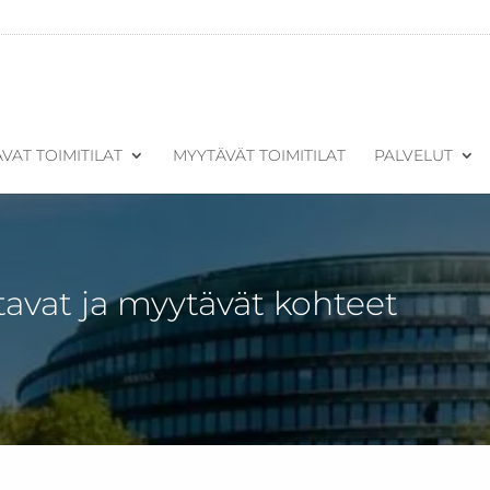
VAT TOIMITILAT
MYYTÄVÄT TOIMITILAT
PALVELUT
tavat ja myytävät kohteet