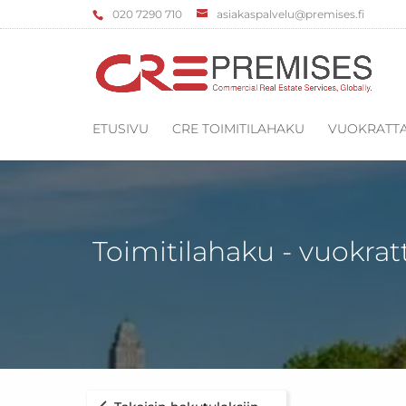
‌020 7290 710
asiakaspalvelu@premises.fi
ETUSIVU
CRE TOIMITILAHAKU
VUOKRATTA
Toimitilahaku - vuokrat