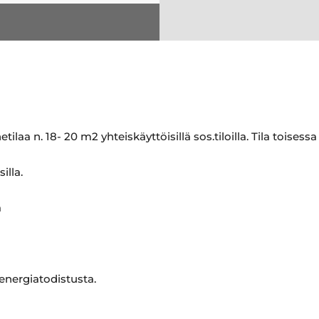
aa n. 18- 20 m2 yhteiskäyttöisillä sos.tiloilla. Tila toisessa
illa.
a
 energiatodistusta.