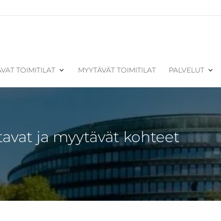
VAT TOIMITILAT
MYYTÄVÄT TOIMITILAT
PALVELUT
tavat ja myytävät kohteet