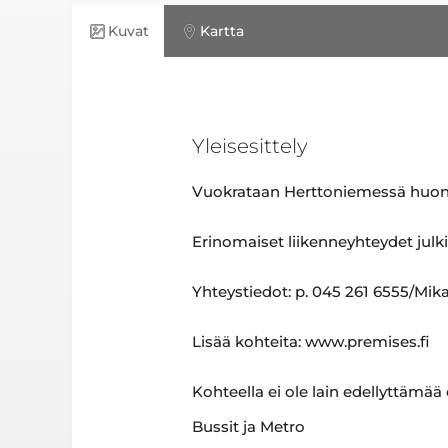
Kuvat
Kartta
Yleisesittely
Vuokrataan Herttoniemessä huonetil
Erinomaiset liikenneyhteydet julkis
Yhteystiedot: p. 045 261 6555/Mik
Lisää kohteita: www.premises.fi
Kohteella ei ole lain edellyttämää
Bussit ja Metro