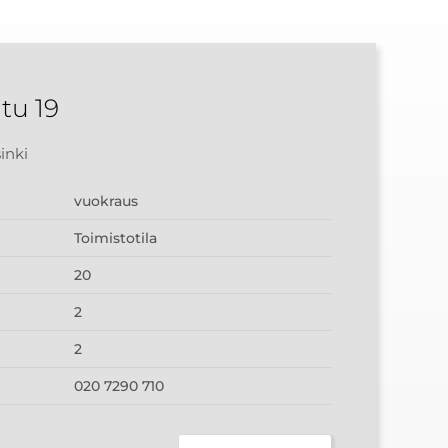
tu 19
inki
vuokraus
Toimistotila
20
2
2
020 7290 710