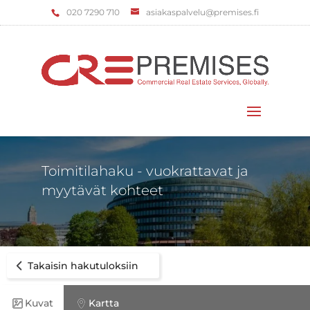
‌020 7290 710
asiakaspalvelu@premises.fi
Valitse sivu
Toimitilahaku - vuokrattavat ja
myytävät kohteet
Takaisin hakutuloksiin
Kuvat
Kartta