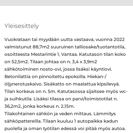
Yleisesittely
Vuokrataan tai myydään uutta vastaava, vuonna 2022
valmistunut 88,7m2 suuruinen talliosake/tuotantotila,
osoitteesta Mestarintie 1, Vantaa. Katutason tilan koko
on 52,5m2. Tilaan johtaa on n. 3,4 x 3,9m2
sähkötoiminen nosto-ovi, jossa lisäksi käyntiovi.
Betonilattia on pinnoitettu epoksilla. Hiekan-/
öljynerotuskaivo. Sisäkatto on maalattua kipsilevyä.
Tilan korkeus on n. 5m. Katutasossa sijaitsee myös wc-
ja suihkutila. Lisäksi tilassa on parvi/toimistotilat n.
36,2m2, jonka korkeus n. 2,15m.
Tilakohtainen sähkön ja veden mittaus. Lämmitys
sähköpattereilla. Tilaan kuuluu 1 autopaikka kadun
puolella ja oman työtilan edessä voi pitää myös autoa.