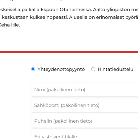
keskeisellä paikalla Espoon Otaniemessä. Aalto-yliopiston 
 keskustaan kulkee nopeasti. Alueella on erinomaiset pyöräi
ehä I:lle.
Yhteydenottopyyntö
Hintatiedustelu