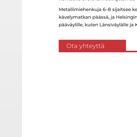
Metallimiehenkuja 6–8 sijaitsee 
kävelymatkan päässä, ja Helsingin
pääväylille, kuten Länsiväylälle ja K
Ota yhteyttä