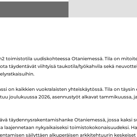
 toimistotila uudiskohteessa Otaniemessä. Tila on mitoitet
ta täydentävät viihtyisä taukotila/työkahvila sekä neuvottelu
elyratkaisuihin.
ssi on kaikkien vuokralaisten yhteiskäytössä. Tila on täysin 
mistuu joulukuussa 2026, asennustyöt alkavat tammikuussa, 
tävä täydennysrakentamishanke Otaniemessä, jossa kaksi s
a laajennetaan nykyaikaiseksi toimistokokonaisuudeksi. H
entamisen säilyttäen alkuperäisen arkkitehtuurin keskeiset p