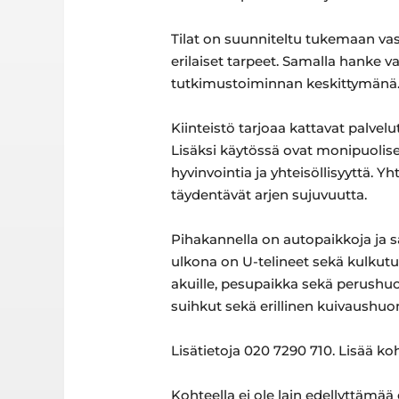
Tilat on suunniteltu tukemaan vas
erilaiset tarpeet. Samalla hanke
tutkimustoiminnan keskittymänä
Kiinteistö tarjoaa kattavat palvelu
Lisäksi käytössä ovat monipuoliset 
hyvinvointia ja yhteisöllisyyttä. 
täydentävät arjen sujuvuutta.
Pihakannella on autopaikkoja ja s
ulkona on U-telineet sekä kulkutu
akuille, pesupaikka sekä perushuo
suihkut sekä erillinen kuivaushuone
Lisätietoja 020 7290 710. Lisää k
Kohteella ei ole lain edellyttämää