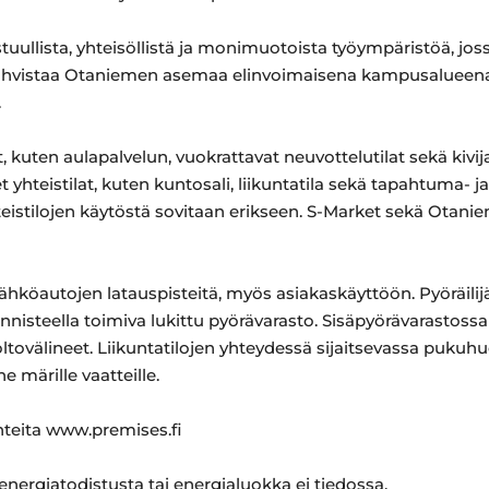
tuullista, yhteisöllistä ja monimuotoista työympäristöä, jo
 vahvistaa Otaniemen asemaa elinvoimaisena kampusalueena
.
t, kuten aulapalvelun, vuokrattavat neuvottelutilat sekä kivi
yhteistilat, kuten kuntosali, liikuntatila sekä tapahtuma- ja
Yhteistilojen käytöstä sovitaan erikseen. S-Market sekä Otani
ähköautojen latauspisteitä, myös asiakaskäyttöön. Pyöräilijä
nnisteella toimiva lukittu pyörävarasto. Sisäpyörävarastoss
ltovälineet. Liikuntatilojen yhteydessä sijaitsevassa pukuhu
 märille vaatteille.
ohteita www.premises.fi
 energiatodistusta tai energialuokka ei tiedossa.