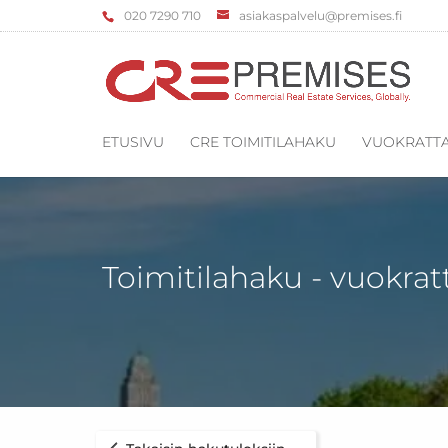
‌020 7290 710
asiakaspalvelu@premises.fi
ETUSIVU
CRE TOIMITILAHAKU
VUOKRATTA
Toimitilahaku - vuokrat