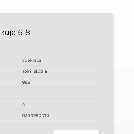
kuja 6-8
vuokraus
Toimistotila
888
4
020 7290 710