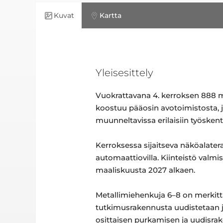
Kuvat
Kartta
Yleisesittely
Vuokrattavana 4. kerroksen 888 m2
koostuu pääosin avotoimistosta, jo
muunneltavissa erilaisiin työskent
Kerroksessa sijaitseva näköalatera
automaattiovilla. Kiinteistö val
maaliskuusta 2027 alkaen.
Metallimiehenkuja 6–8 on merkit
tutkimusrakennusta uudistetaan j
osittaisen purkamisen ja uudisrak