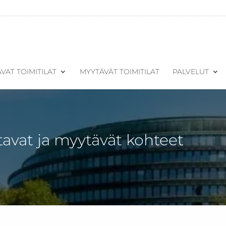
VAT TOIMITILAT
MYYTÄVÄT TOIMITILAT
PALVELUT
tavat ja myytävät kohteet