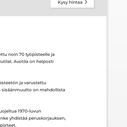
Kysy hintaa
tu noin 70 työpisteelle ja
tilat. Avotila on helposti
esteetön ja varustettu
ja sisäänmuutto on mahdollista
uojeltua 1970-luvun
anke yhdistää peruskorjauksen,
iirteet.