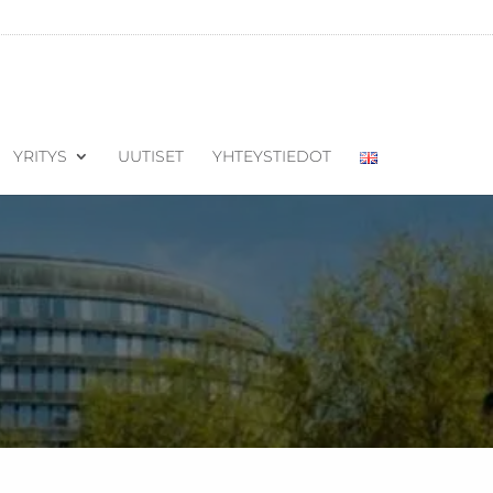
YRITYS
UUTISET
YHTEYSTIEDOT