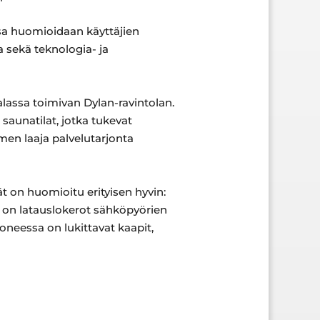
ssa huomioidaan käyttäjien
 sekä teknologia- ja
jalassa toimivan Dylan-ravintolan.
 saunatilat, jotka tukevat
emen laaja palvelutarjonta
t on huomioitu erityisen hyvin:
a on latauslokerot sähköpyörien
oneessa on lukittavat kaapit,