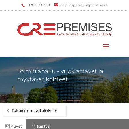
‌020 7290 710
asiakaspalvelu@premises.fi
Valitse sivu
Toimitilahaku - vuokrattavat ja
myytävät kohteet
Takaisin hakutuloksiin
Kuvat
Kartta