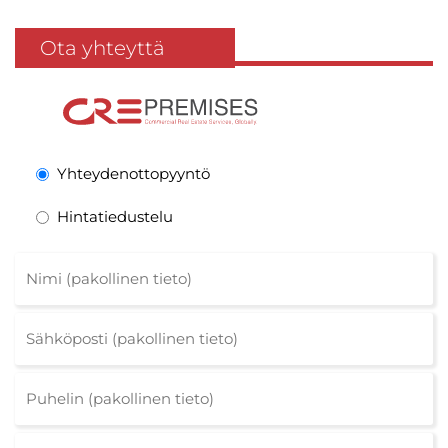
Ota yhteyttä
Yhteydenottopyyntö
Hintatiedustelu