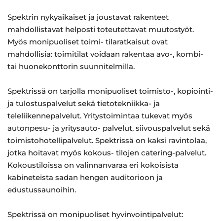
Spektrin nykyaikaiset ja joustavat rakenteet
mahdollistavat helposti toteutettavat muutostyöt.
Myös monipuoliset toimi- tilaratkaisut ovat
mahdollisia: toimitilat voidaan rakentaa avo-, kombi-
tai huonekonttorin suunnitelmilla.
Spektrissä on tarjolla monipuoliset toimisto-, kopiointi-
ja tulostuspalvelut sekä tietotekniikka- ja
teleliikennepalvelut. Yritystoimintaa tukevat myös
autonpesu- ja yritysauto- palvelut, siivouspalvelut sekä
toimistohotellipalvelut. Spektrissä on kaksi ravintolaa,
jotka hoitavat myös kokous- tilojen catering-palvelut.
Kokoustiloissa on valinnanvaraa eri kokoisista
kabineteista sadan hengen auditorioon ja
edustussaunoihin.
Spektrissä on monipuoliset hyvinvointipalvelut: