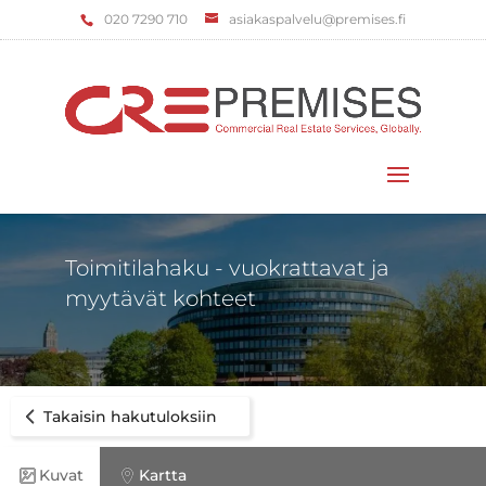
‌020 7290 710
asiakaspalvelu@premises.fi
Valitse sivu
Toimitilahaku - vuokrattavat ja
myytävät kohteet
Takaisin hakutuloksiin
Kuvat
Kartta