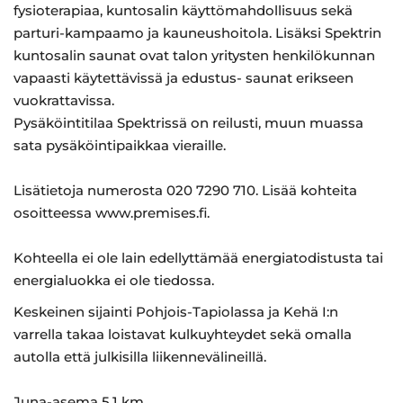
fysioterapiaa, kuntosalin käyttömahdollisuus sekä
parturi-kampaamo ja kauneushoitola. Lisäksi Spektrin
kuntosalin saunat ovat talon yritysten henkilökunnan
vapaasti käytettävissä ja edustus- saunat erikseen
vuokrattavissa.
Pysäköintitilaa Spektrissä on reilusti, muun muassa
sata pysäköintipaikkaa vieraille.
Lisätietoja numerosta 020 7290 710. Lisää kohteita
osoitteessa www.premises.fi.
Kohteella ei ole lain edellyttämää energiatodistusta tai
energialuokka ei ole tiedossa.
Keskeinen sijainti Pohjois-Tapiolassa ja Kehä I:n
varrella takaa loistavat kulkuyhteydet sekä omalla
autolla että julkisilla liikennevälineillä.
Juna-asema 5,1 km