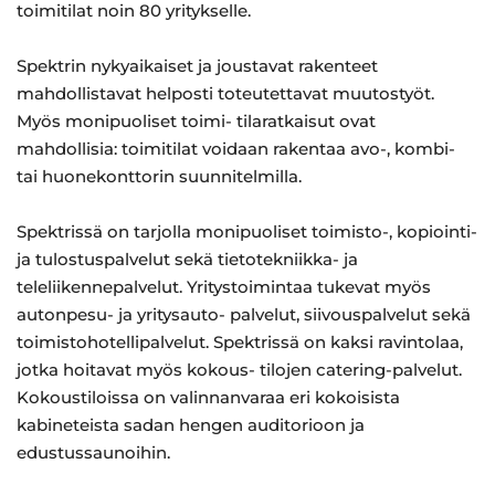
toimitilat noin 80 yritykselle.
Spektrin nykyaikaiset ja joustavat rakenteet
mahdollistavat helposti toteutettavat muutostyöt.
Myös monipuoliset toimi- tilaratkaisut ovat
mahdollisia: toimitilat voidaan rakentaa avo-, kombi-
tai huonekonttorin suunnitelmilla.
Spektrissä on tarjolla monipuoliset toimisto-, kopiointi-
ja tulostuspalvelut sekä tietotekniikka- ja
teleliikennepalvelut. Yritystoimintaa tukevat myös
autonpesu- ja yritysauto- palvelut, siivouspalvelut sekä
toimistohotellipalvelut. Spektrissä on kaksi ravintolaa,
jotka hoitavat myös kokous- tilojen catering-palvelut.
Kokoustiloissa on valinnanvaraa eri kokoisista
kabineteista sadan hengen auditorioon ja
edustussaunoihin.