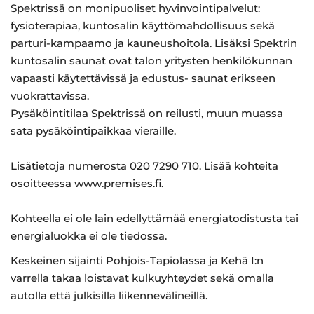
Spektrissä on monipuoliset hyvinvointipalvelut:
fysioterapiaa, kuntosalin käyttömahdollisuus sekä
parturi-kampaamo ja kauneushoitola. Lisäksi Spektrin
kuntosalin saunat ovat talon yritysten henkilökunnan
vapaasti käytettävissä ja edustus- saunat erikseen
vuokrattavissa.
Pysäköintitilaa Spektrissä on reilusti, muun muassa
sata pysäköintipaikkaa vieraille.
Lisätietoja numerosta 020 7290 710. Lisää kohteita
osoitteessa www.premises.fi.
Kohteella ei ole lain edellyttämää energiatodistusta tai
energialuokka ei ole tiedossa.
Keskeinen sijainti Pohjois-Tapiolassa ja Kehä I:n
varrella takaa loistavat kulkuyhteydet sekä omalla
autolla että julkisilla liikennevälineillä.