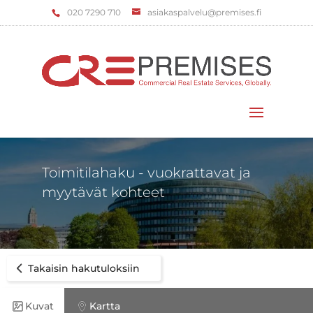
‌020 7290 710
asiakaspalvelu@premises.fi
Valitse sivu
Toimitilahaku - vuokrattavat ja
myytävät kohteet
Takaisin hakutuloksiin
Kuvat
Kartta