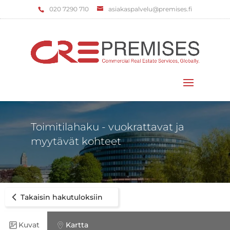
‌020 7290 710
asiakaspalvelu@premises.fi
Valitse sivu
Toimitilahaku - vuokrattavat ja
myytävät kohteet
Takaisin hakutuloksiin
Kuvat
Kartta