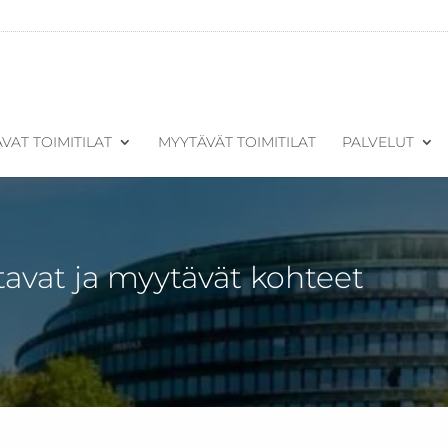
VAT TOIMITILAT
MYYTÄVÄT TOIMITILAT
PALVELUT
tavat ja myytävät kohteet