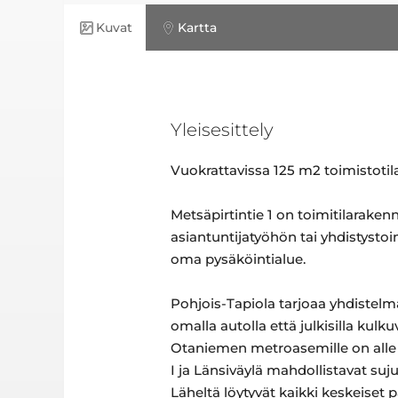
Kuvat
Kartta
Yleisesittely
Vuokrattavissa 125 m2 toimistotila,
Metsäpirtintie 1 on toimitilarake
asiantuntijatyöhön tai yhdistystoi
oma pysäköintialue.
Pohjois-Tapiola tarjoaa yhdistelmä
omalla autolla että julkisilla kulk
Otaniemen metroasemille on alle 
I ja Länsiväylä mahdollistavat su
Läheltä löytyvät kaikki keskeiset 