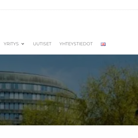
YRITYS
UUTISET
YHTEYSTIEDOT