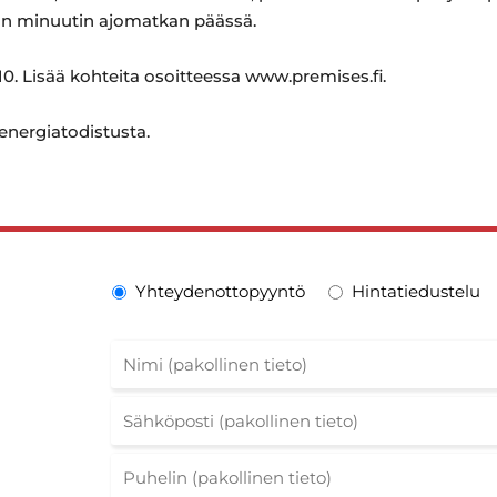
an minuutin ajomatkan päässä.
0. Lisää kohteita osoitteessa www.premises.fi.
 energiatodistusta.
Yhteydenottopyyntö
Hintatiedustelu