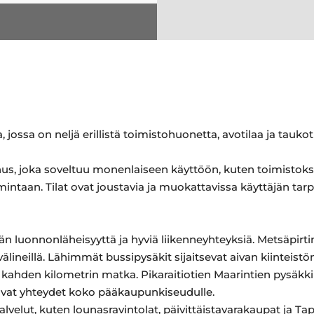
 jossa on neljä erillistä toimistohuonetta, avotilaa ja taukoti
nnus, joka soveltuu monenlaiseen käyttöön, kuten toimistoksi
mintaan. Tilat ovat joustavia ja muokattavissa käyttäjän tar
n luonnonläheisyyttä ja hyviä liikenneyhteyksiä. Metsäpirtin
uvälineillä. Lähimmät bussipysäkit sijaitsevat aivan kiinteistö
kahden kilometrin matka. Pikaraitiotien Maarintien pysäkk
juvat yhteydet koko pääkaupunkiseudulle.
palvelut, kuten lounasravintolat, päivittäistavarakaupat ja T