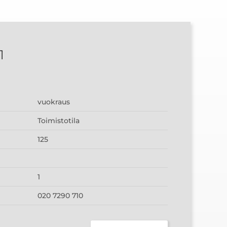
1
vuokraus
Toimistotila
125
1
020 7290 710