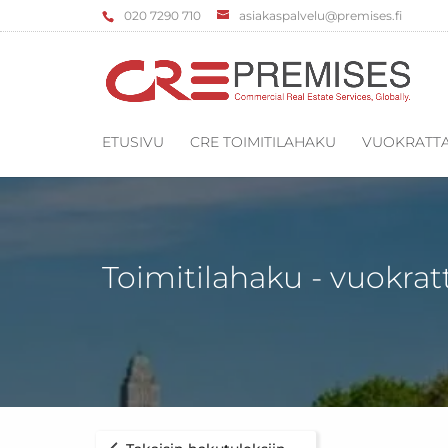
‌020 7290 710
asiakaspalvelu@premises.fi
ETUSIVU
CRE TOIMITILAHAKU
VUOKRATTA
Toimitilahaku - vuokrat