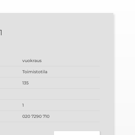
1
vuokraus
Toimistotila
135
1
020 7290 710