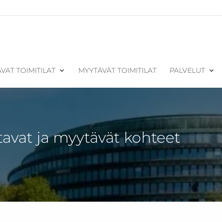
VAT TOIMITILAT
MYYTÄVÄT TOIMITILAT
PALVELUT
tavat ja myytävät kohteet