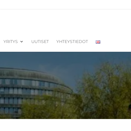
YRITYS
UUTISET
YHTEYSTIEDOT