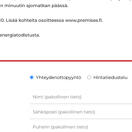
an minuutin ajomatkan päässä.
0. Lisää kohteita osoitteessa www.premises.fi.
 energiatodistusta.
Yhteydenottopyyntö
Hintatiedustelu