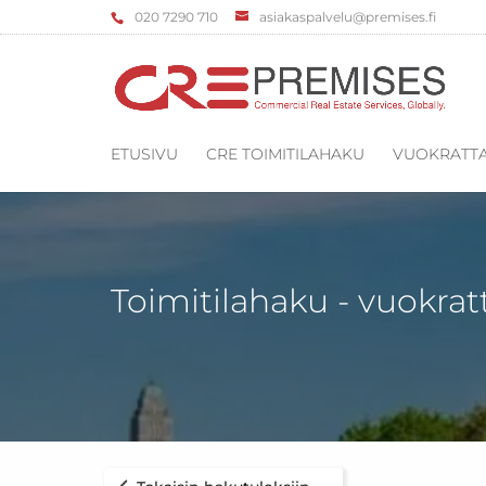
‌020 7290 710
asiakaspalvelu@premises.fi
ETUSIVU
CRE TOIMITILAHAKU
VUOKRATTA
Toimitilahaku - vuokrat