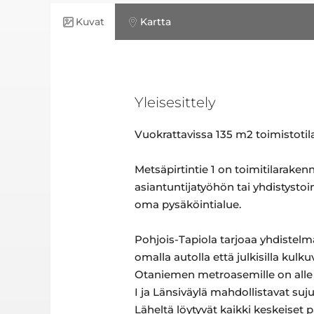
Kuvat
Kartta
Yleisesittely
Vuokrattavissa 135 m2 toimistotila,
Metsäpirtintie 1 on toimitilarake
asiantuntijatyöhön tai yhdistystoi
oma pysäköintialue.
Pohjois-Tapiola tarjoaa yhdistelmä
omalla autolla että julkisilla kulk
Otaniemen metroasemille on alle 
I ja Länsiväylä mahdollistavat su
Läheltä löytyvät kaikki keskeiset 