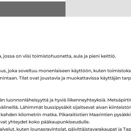
 jossa on viisi toimistohuonetta, aula ja pieni keittiö.
nnus, joka soveltuu monenlaiseen käyttöön, kuten toimistoksi
mintaan. Tilat ovat joustavia ja muokattavissa käyttäjän tar
n luonnonläheisyyttä ja hyviä liikenneyhteyksiä. Metsäpirtin
uvälineillä. Lähimmät bussipysäkit sijaitsevat aivan kiinteistö
kahden kilometrin matka. Pikaraitiotien Maarintien pysäkk
juvat yhteydet koko pääkaupunkiseudulle.
palvelut, kuten lounasravintolat, päivittäistavarakaupat ja T