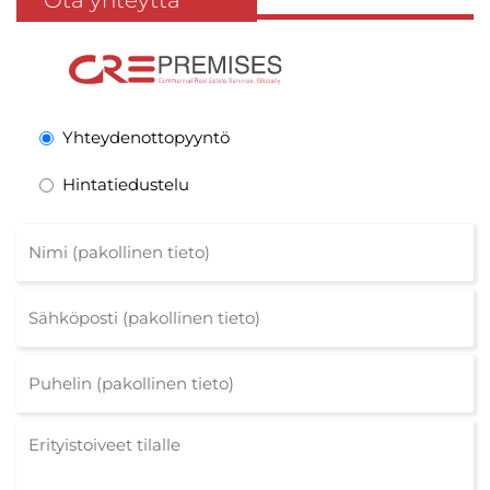
Ota yhteyttä
Yhteydenottopyyntö
Hintatiedustelu