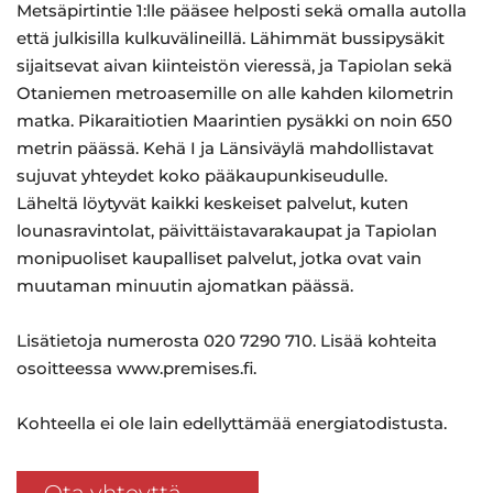
Metsäpirtintie 1:lle pääsee helposti sekä omalla autolla
että julkisilla kulkuvälineillä. Lähimmät bussipysäkit
sijaitsevat aivan kiinteistön vieressä, ja Tapiolan sekä
Otaniemen metroasemille on alle kahden kilometrin
matka. Pikaraitiotien Maarintien pysäkki on noin 650
metrin päässä. Kehä I ja Länsiväylä mahdollistavat
sujuvat yhteydet koko pääkaupunkiseudulle.
Läheltä löytyvät kaikki keskeiset palvelut, kuten
lounasravintolat, päivittäistavarakaupat ja Tapiolan
monipuoliset kaupalliset palvelut, jotka ovat vain
muutaman minuutin ajomatkan päässä.
Lisätietoja numerosta 020 7290 710. Lisää kohteita
osoitteessa www.premises.fi.
Kohteella ei ole lain edellyttämää energiatodistusta.