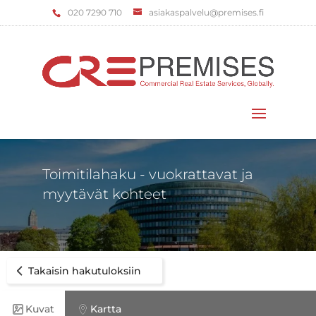
‌020 7290 710
asiakaspalvelu@premises.fi
Valitse sivu
Toimitilahaku - vuokrattavat ja
myytävät kohteet
Takaisin hakutuloksiin
Kuvat
Kartta