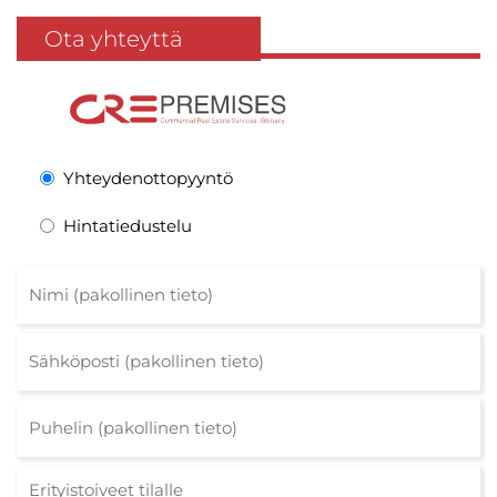
Ota yhteyttä
Yhteydenottopyyntö
Hintatiedustelu