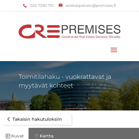
‌020 7290 710
asiakaspalvelu@premises.fi
Valitse sivu
Toimitilahaku - vuokrattavat ja
myytävät kohteet
Takaisin hakutuloksiin
Kuvat
Kartta