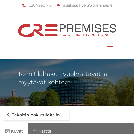
‌020 7290 710
asiakaspalvelu@premises.fi
Valitse sivu
Toimitilahaku - vuokrattavat ja
myytävät kohteet
Takaisin hakutuloksiin
Kuvat
Kartta