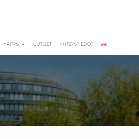
YRITYS
UUTISET
YHTEYSTIEDOT