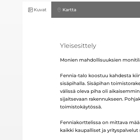
Kuvat
Kartta
Yleisesittely
Monien mahdollisuuksien monitila
Fennia-talo koostuu kahdesta kiin
sisäpihalla. Sisäpihan toimistor
välissä oleva piha oli aikaisemmi
sijaitsevaan rakennukseen. Pohjake
toimistokäytössä.
Fenniakorttelissa on mittava määrä
kaikki kaupalliset ja yrityspalvel