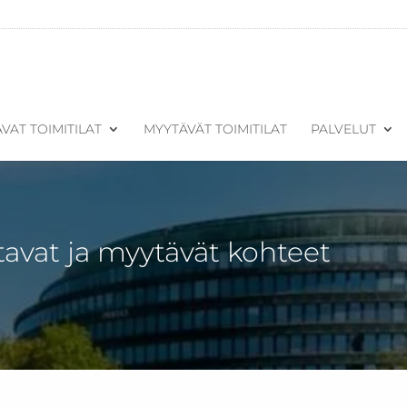
VAT TOIMITILAT
MYYTÄVÄT TOIMITILAT
PALVELUT
tavat ja myytävät kohteet