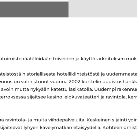
toimisto räätälöidään toiveiden ja käyttötarkoituksen muk
teistöstä historiallisesta hotellikiinteistöstä ja uudemmas
akennus on valmistunut vuonna 2002 korttelin uudistushan
n avoin mutta nykyään katettu lasikatolla. Uudempi rakenn
rroksessa sijaitsee kasino, elokuvateatteri ja ravintola, ke
 ravintola- ja muita viihdepalveluita. Keskeinen sijainti yd
ut sijaitsevat lyhyen kävelymatkan etäisyydellä. Kohteen omi