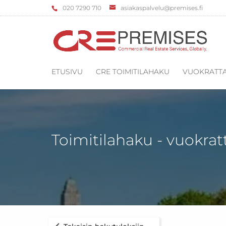
‌020 7290 710
asiakaspalvelu@premises.fi
ETUSIVU
CRE TOIMITILAHAKU
VUOKRATTA
Toimitilahaku - vuokrat