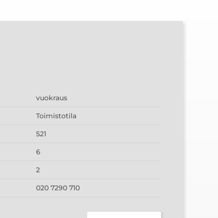
vuokraus
Toimistotila
521
6
2
020 7290 710