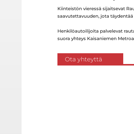
Kiinteistön vieressä sijaitsevat R
saavutettavuuden, jota täydentää 
Henkilöautoilijoita palvelevat rau
suora yhteys Kaisaniemen Metro
Ota yhteyttä