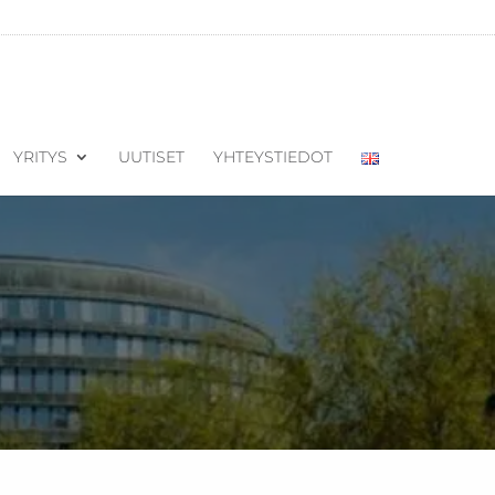
YRITYS
UUTISET
YHTEYSTIEDOT