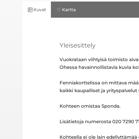
Kuvat
Kartta
Yleisesittely
Vuokrataan viihtyisä toimisto aiva
Ohessa havainnollistavia kuvia ko
Fenniakorttelissa on mittava määrä
kaikki kaupalliset ja yrityspalvelu
Kohteen omistaa Sponda.
Lisätietoja numerosta 020 7290 71
Kohteella ei ole lain edellyttämää