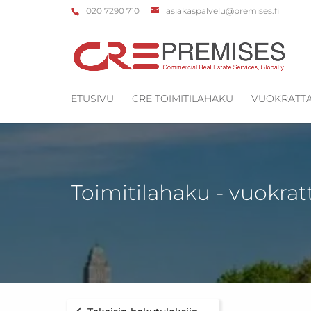
‌020 7290 710
asiakaspalvelu@premises.fi
ETUSIVU
CRE TOIMITILAHAKU
VUOKRATTA
Toimitilahaku - vuokrat