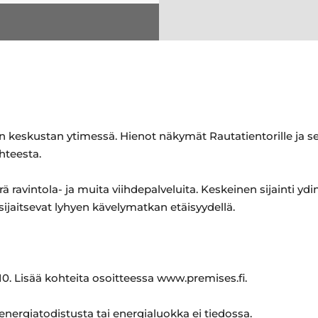
n keskustan ytimessä. Hienot näkymät Rautatientorille ja sekä
hteesta.
 ravintola- ja muita viihdepalveluita. Keskeinen sijainti yd
t sijaitsevat lyhyen kävelymatkan etäisyydellä.
0. Lisää kohteita osoitteessa www.premises.fi.
 energiatodistusta tai energialuokka ei tiedossa.