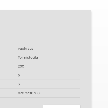
vuokraus
Toimistotila
200
5
3
020 7290 710