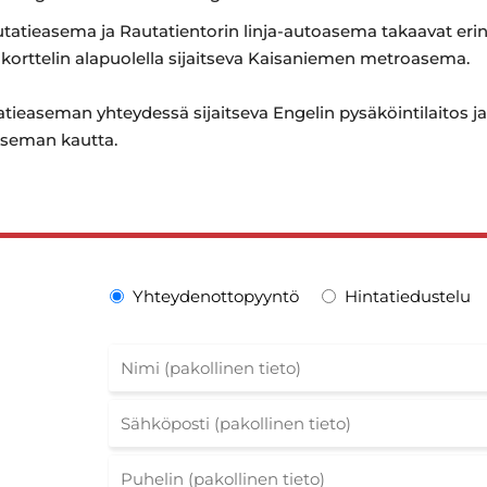
autatieasema ja Rautatientorin linja-autoasema takaavat eri
korttelin alapuolella sijaitseva Kaisaniemen metroasema.
tatieaseman yhteydessä sijaitseva Engelin pysäköintilaitos ja
aseman kautta.
Yhteydenottopyyntö
Hintatiedustelu