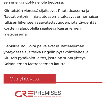
sen energialuokka ei ole tiedossa.
Kiinteistön vieressä sijaitsevat Rautatieasema ja
Rautatientorin linja-autoasema takaavat erinomaisen
julkisen liikenteen saavutettavuuden, jota täydentää
korttelin alapuolella sijaitseva Kaisaniemen
metroasema.
Henkilöautoilijoita palvelevat rautatieaseman
yhteydessä sijaitseva Engelin pysäköintilaitos ja
Kluuvin pysäköintilaitos, josta on suora yhteys
Kaisaniemen Metroaseman kautta.
Ota yhteyttä