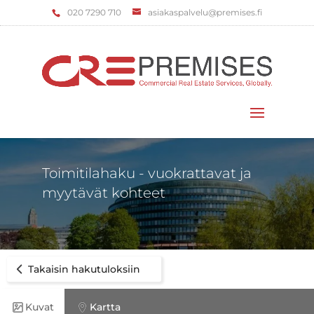
‌020 7290 710
asiakaspalvelu@premises.fi
Valitse sivu
Toimitilahaku - vuokrattavat ja
myytävät kohteet
Takaisin hakutuloksiin
Kuvat
Kartta