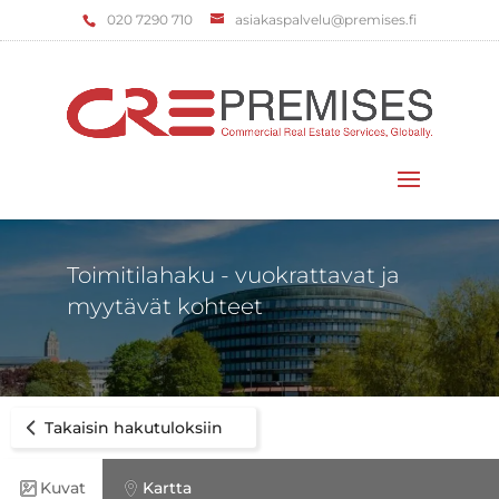
‌020 7290 710
asiakaspalvelu@premises.fi
Valitse sivu
Toimitilahaku - vuokrattavat ja
myytävät kohteet
Takaisin hakutuloksiin
Kuvat
Kartta