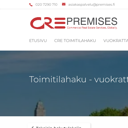
‌020 7290 710
asiakaspalvelu@premises.fi
ETUSIVU
CRE TOIMITILAHAKU
VUOKRATTA
Toimitilahaku - vuokrat