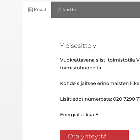
Kuvat
Kartta
Yleisesittely
Vuokrattavana siisti toimistotila V
toimistohuoneita.
Kohde sijaitsee erinomaisten liike
Lisätiedot numerosta: 020 7290 71
Energialuokka E
Ota yhteyttä