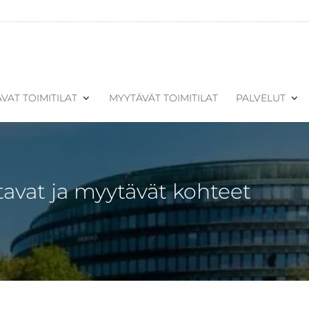
VAT TOIMITILAT
MYYTÄVÄT TOIMITILAT
PALVELUT
tavat ja myytävät kohteet