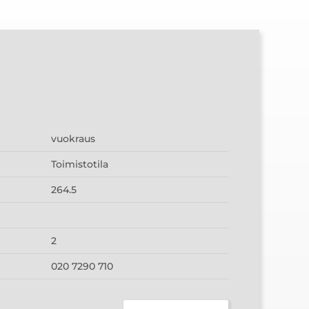
vuokraus
Toimistotila
264.5
2
020 7290 710