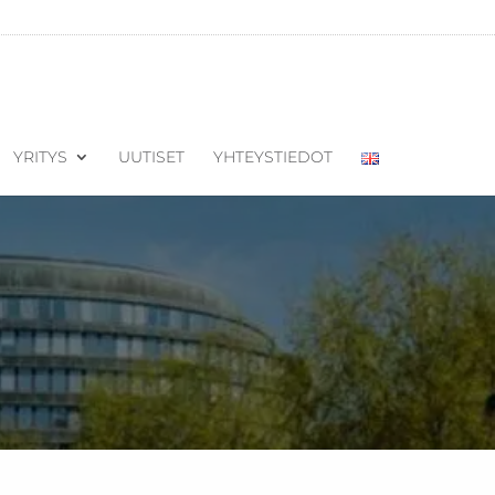
YRITYS
UUTISET
YHTEYSTIEDOT