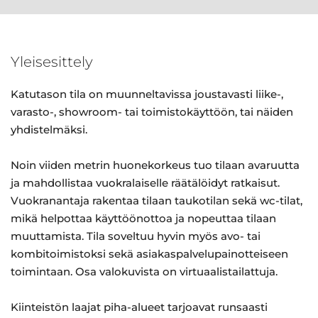
Yleisesittely
Katutason tila on muunneltavissa joustavasti liike-,
varasto-, showroom- tai toimistokäyttöön, tai näiden
yhdistelmäksi.
Noin viiden metrin huonekorkeus tuo tilaan avaruutta
ja mahdollistaa vuokralaiselle räätälöidyt ratkaisut.
Vuokranantaja rakentaa tilaan taukotilan sekä wc-tilat,
mikä helpottaa käyttöönottoa ja nopeuttaa tilaan
muuttamista. Tila soveltuu hyvin myös avo- tai
kombitoimistoksi sekä asiakaspalvelupainotteiseen
toimintaan. Osa valokuvista on virtuaalistailattuja.
Kiinteistön laajat piha-alueet tarjoavat runsaasti