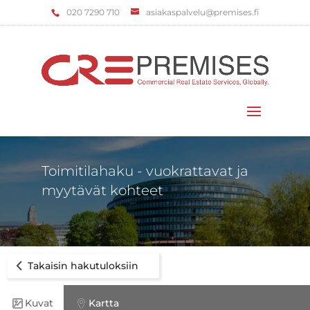
‌020 7290 710
asiakaspalvelu@premises.fi
Valitse sivu
Toimitilahaku - vuokrattavat ja
myytävät kohteet
Takaisin hakutuloksiin
Kuvat
Kartta