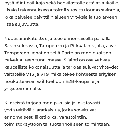
pysäköintipaikkoja sekä henkilöstölle että asiakkaille.
Lisäksi rakennuksessa toimii suosittu lounasravintola,
joka palvelee päivittäin alueen yrityksiä ja tuo arkeen
lisää sujuvuutta.
Nuutisarankatu 35 sijaitsee erinomaisella paikalla
Sarankulmassa, Tampereen ja Pirkkalan rajalla, aivan
Tampereen kehätien sekä Partolan monipuolisen
palvelualueen tuntumassa. Sijainti on osa vahvaa
kaupallista kokonaisuutta ja tarjoaa sujuvat yhteydet
valtateille VT3 ja VT9, mikä tekee kohteesta erityisen
houkuttelevan vaihtoehdon B2B-kaupalle ja
yritystoiminnalle.
Kiinteistö tarjoaa monipuolisia ja joustavasti
yhdisteltäviä tilaratkaisuja, jotka soveltuvat
erinomaisesti liiketiloiksi, varastointiin,
toimistokäyttöön tai tuotannolliseen toimintaan.