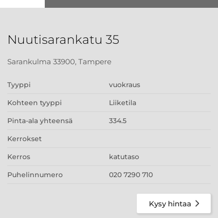
Nuutisarankatu 35
Sarankulma 33900, Tampere
Tyyppi
vuokraus
Kohteen tyyppi
Liiketila
Pinta-ala yhteensä
334.5
Kerrokset
Kerros
katutaso
Puhelinnumero
020 7290 710
Kysy hintaa