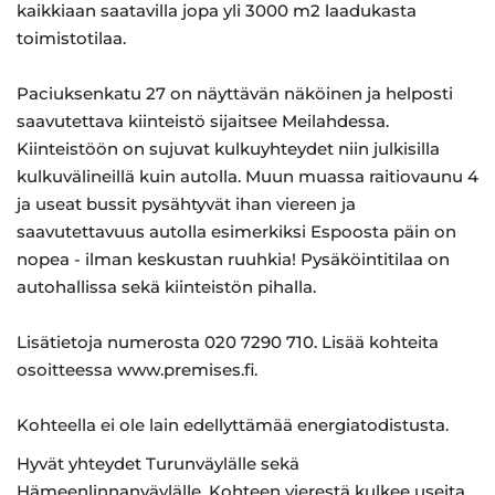
kaikkiaan saatavilla jopa yli 3000 m2 laadukasta
toimistotilaa.
Paciuksenkatu 27 on näyttävän näköinen ja helposti
saavutettava kiinteistö sijaitsee Meilahdessa.
Kiinteistöön on sujuvat kulkuyhteydet niin julkisilla
kulkuvälineillä kuin autolla. Muun muassa raitiovaunu 4
ja useat bussit pysähtyvät ihan viereen ja
saavutettavuus autolla esimerkiksi Espoosta päin on
nopea - ilman keskustan ruuhkia! Pysäköintitilaa on
autohallissa sekä kiinteistön pihalla.
Lisätietoja numerosta 020 7290 710. Lisää kohteita
osoitteessa www.premises.fi.
Kohteella ei ole lain edellyttämää energiatodistusta.
Hyvät yhteydet Turunväylälle sekä
Hämeenlinnanväylälle. Kohteen vierestä kulkee useita