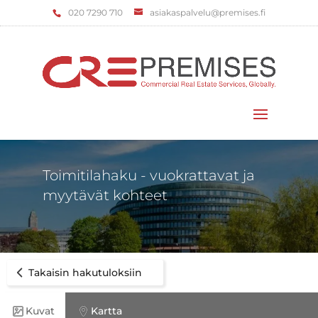
‌020 7290 710
asiakaspalvelu@premises.fi
Valitse sivu
Toimitilahaku - vuokrattavat ja
myytävät kohteet
Takaisin hakutuloksiin
Kuvat
Kartta