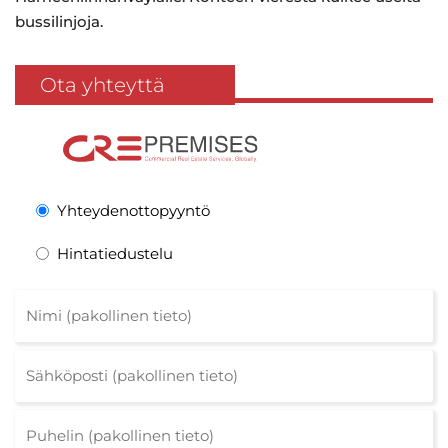
bussilinjoja.
Ota yhteyttä
Yhteydenottopyyntö
Hintatiedustelu