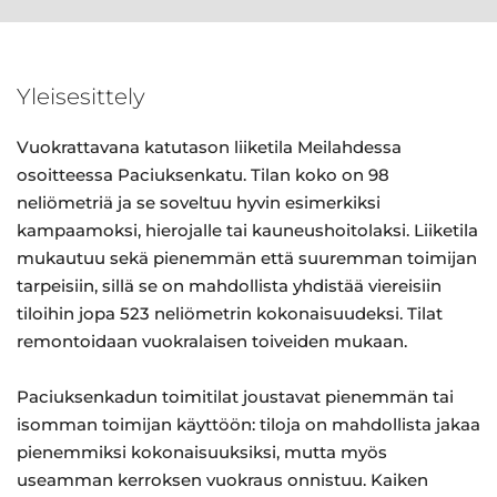
Yleisesittely
Vuokrattavana katutason liiketila Meilahdessa
osoitteessa Paciuksenkatu. Tilan koko on 98
neliömetriä ja se soveltuu hyvin esimerkiksi
kampaamoksi, hierojalle tai kauneushoitolaksi. Liiketila
mukautuu sekä pienemmän että suuremman toimijan
tarpeisiin, sillä se on mahdollista yhdistää viereisiin
tiloihin jopa 523 neliömetrin kokonaisuudeksi. Tilat
remontoidaan vuokralaisen toiveiden mukaan.
Paciuksenkadun toimitilat joustavat pienemmän tai
isomman toimijan käyttöön: tiloja on mahdollista jakaa
pienemmiksi kokonaisuuksiksi, mutta myös
useamman kerroksen vuokraus onnistuu. Kaiken