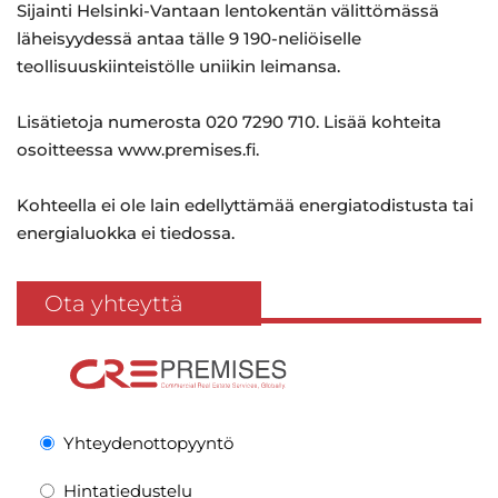
Sijainti Helsinki-Vantaan lentokentän välittömässä
läheisyydessä antaa tälle 9 190-neliöiselle
teollisuuskiinteistölle uniikin leimansa.
Lisätietoja numerosta 020 7290 710. Lisää kohteita
osoitteessa www.premises.fi.
Kohteella ei ole lain edellyttämää energiatodistusta tai
energialuokka ei tiedossa.
Ota yhteyttä
Yhteydenottopyyntö
Hintatiedustelu