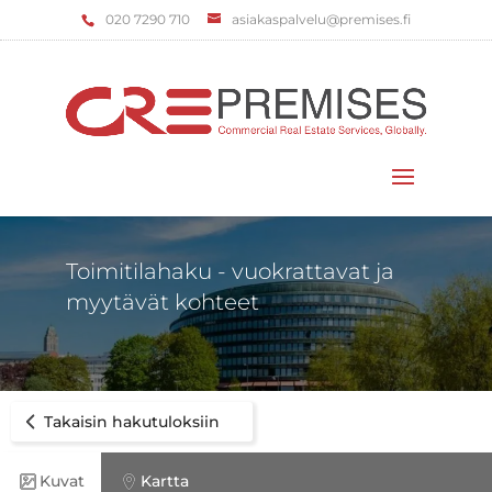
‌020 7290 710
asiakaspalvelu@premises.fi
Valitse sivu
Toimitilahaku - vuokrattavat ja
myytävät kohteet
Takaisin hakutuloksiin
Kuvat
Kartta