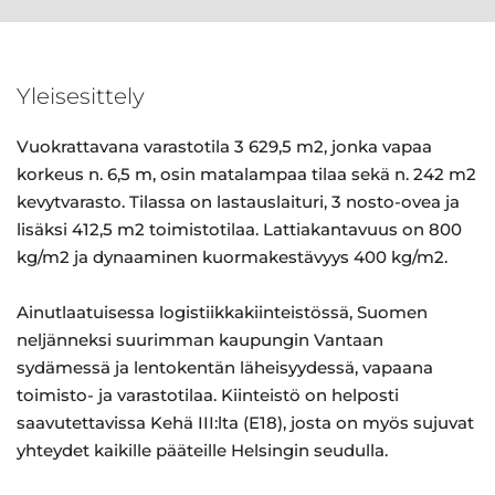
Yleisesittely
Vuokrattavana varastotila 3 629,5 m2, jonka vapaa
korkeus n. 6,5 m, osin matalampaa tilaa sekä n. 242 m2
kevytvarasto. Tilassa on lastauslaituri, 3 nosto-ovea ja
lisäksi 412,5 m2 toimistotilaa. Lattiakantavuus on 800
kg/m2 ja dynaaminen kuormakestävyys 400 kg/m2.
Ainutlaatuisessa logistiikkakiinteistössä, Suomen
neljänneksi suurimman kaupungin Vantaan
sydämessä ja lentokentän läheisyydessä, vapaana
toimisto- ja varastotilaa. Kiinteistö on helposti
saavutettavissa Kehä III:lta (E18), josta on myös sujuvat
yhteydet kaikille pääteille Helsingin seudulla.