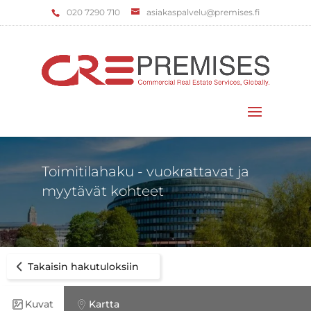
‌020 7290 710
asiakaspalvelu@premises.fi
Valitse sivu
Toimitilahaku - vuokrattavat ja
myytävät kohteet
Takaisin hakutuloksiin
Kuvat
Kartta