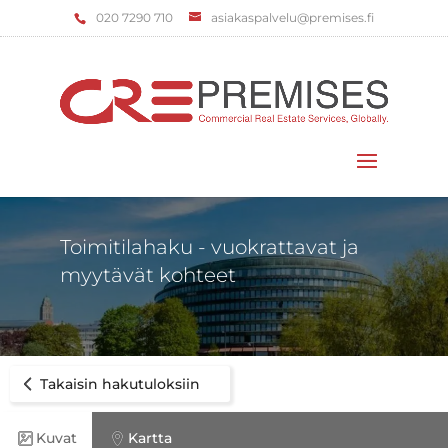
‌020 7290 710
asiakaspalvelu@premises.fi
Valitse sivu
Toimitilahaku - vuokrattavat ja
myytävät kohteet
Takaisin hakutuloksiin
Kuvat
Kartta