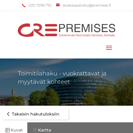
‌020 7290 710
asiakaspalvelu@premises.fi
Valitse sivu
Toimitilahaku - vuokrattavat ja
myytävät kohteet
Takaisin hakutuloksiin
Kuvat
Kartta