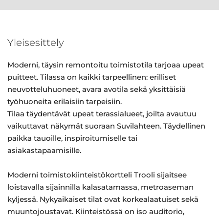
Yleisesittely
Moderni, täysin remontoitu toimistotila tarjoaa upeat
puitteet. Tilassa on kaikki tarpeellinen: erilliset
neuvotteluhuoneet, avara avotila sekä yksittäisiä
työhuoneita erilaisiin tarpeisiin.
Tilaa täydentävät upeat terassialueet, joilta avautuu
vaikuttavat näkymät suoraan Suvilahteen. Täydellinen
paikka tauoille, inspiroitumiselle tai
asiakastapaamisille.
Moderni toimistokiinteistökortteli Trooli sijaitsee
loistavalla sijainnilla kalasatamassa, metroaseman
kyljessä. Nykyaikaiset tilat ovat korkealaatuiset sekä
muuntojoustavat. Kiinteistössä on iso auditorio,