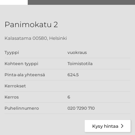
Panimokatu 2
Kalasatama 00580, Helsinki
Tyyppi
vuokraus
Kohteen tyyppi
Toimistotila
Pinta-ala yhteensä
624.5
Kerrokset
Kerros
6
Puhelinnumero
020 7290 710
Kysy hintaa