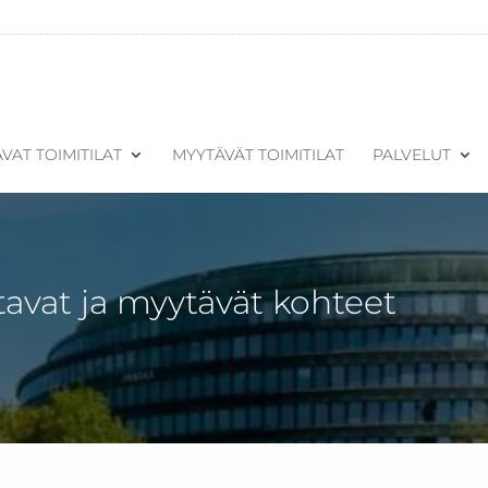
VAT TOIMITILAT
MYYTÄVÄT TOIMITILAT
PALVELUT
tavat ja myytävät kohteet