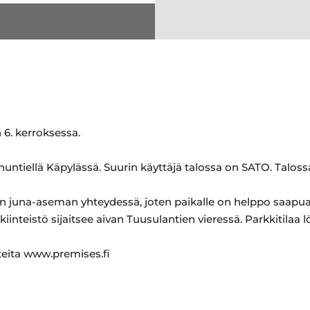
 6. kerroksessa.
untiellä Käpylässä. Suurin käyttäjä talossa on SATO. Taloss
än juna-aseman yhteydessä, joten paikalle on helppo saapua j
lä kiinteistö sijaitsee aivan Tuusulantien vieressä. Parkkitilaa l
teita www.premises.fi