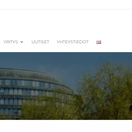
YRITYS
UUTISET
YHTEYSTIEDOT