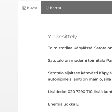
Kuvat
Kartta
Yleisesittely
Toimistotilaa Käpylässä, Satotalon
Satotalo on moderni toimitalo Pan
Satotalo sijaitsee kätevästi Käpyl
autoilijoille sijainti on mainio, sil
Lisätiedot 020 7290 710, lisää koh
Energialuokka E