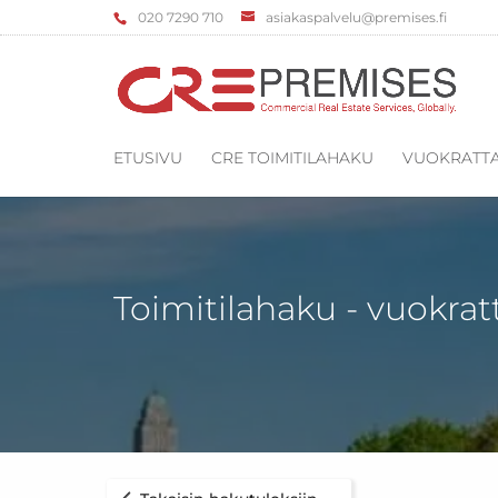
‌020 7290 710
asiakaspalvelu@premises.fi
ETUSIVU
CRE TOIMITILAHAKU
VUOKRATTA
Toimitilahaku - vuokrat