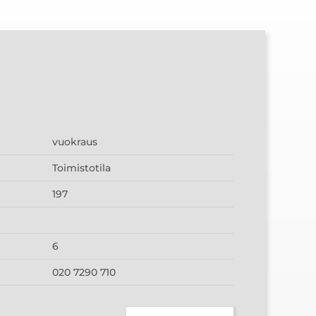
vuokraus
Toimistotila
197
6
020 7290 710