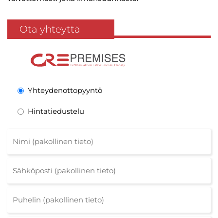
Ota yhteyttä
Yhteydenottopyyntö
Hintatiedustelu