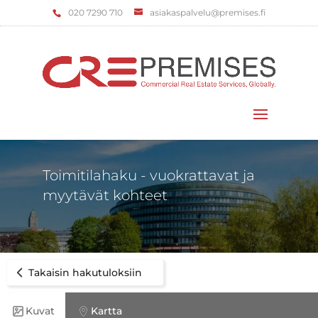
‌020 7290 710
asiakaspalvelu@premises.fi
Valitse sivu
Toimitilahaku - vuokrattavat ja
myytävät kohteet
Takaisin hakutuloksiin
Kuvat
Kartta