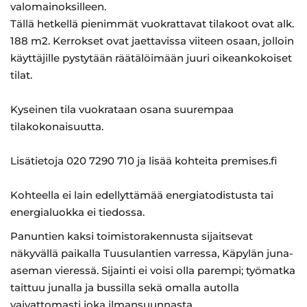
valomainoksilleen.
Tällä hetkellä pienimmät vuokrattavat tilakoot ovat alk.
188 m2. Kerrokset ovat jaettavissa viiteen osaan, jolloin
käyttäjille pystytään räätälöimään juuri oikeankokoiset
tilat.
Kyseinen tila vuokrataan osana suurempaa
tilakokonaisuutta.
Lisätietoja 020 7290 710 ja lisää kohteita premises.fi
Kohteella ei lain edellyttämää energiatodistusta tai
energialuokka ei tiedossa.
Panuntien kaksi toimistorakennusta sijaitsevat
näkyvällä paikalla Tuusulantien varressa, Käpylän juna-
aseman vieressä. Sijainti ei voisi olla parempi; työmatka
taittuu junalla ja bussilla sekä omalla autolla
vaivattomasti joka ilmansuunnasta.