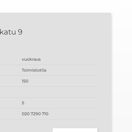
katu 9
vuokraus
Toimistotila
150
5
020 7290 710