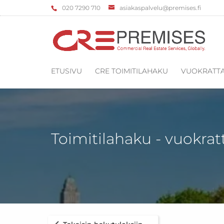
‌020 7290 710
asiakaspalvelu@premises.fi
ETUSIVU
CRE TOIMITILAHAKU
VUOKRATTA
Toimitilahaku - vuokrat