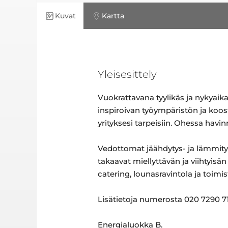
Kuvat
Kartta
Yleisesittely
Vuokrattavana tyylikäs ja nykyaik
inspiroivan työympäristön ja koo
yrityksesi tarpeisiin. Ohessa havinn
Vedottomat jäähdytys- ja lämmitys
takaavat miellyttävän ja viihtyisä
catering, lounasravintola ja toimis
Lisätietoja numerosta 020 7290 71
Energialuokka B.