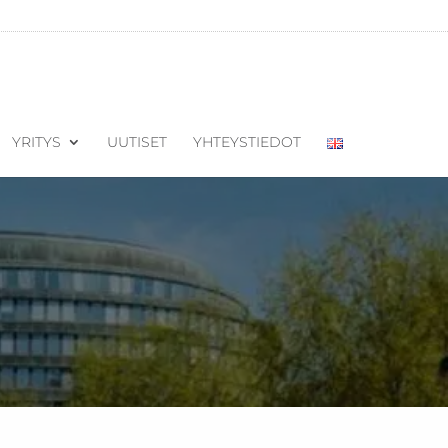
YRITYS
UUTISET
YHTEYSTIEDOT