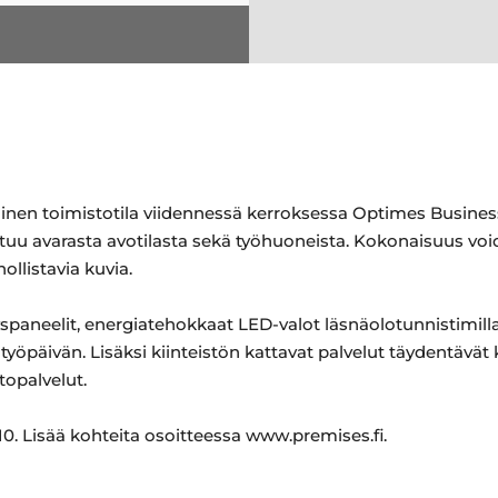
ainen toimistotila viidennessä kerroksessa Optimes Business
stuu avarasta avotilasta sekä työhuoneista. Kokonaisuus vo
ollistavia kuvia.
paneelit, energiatehokkaat LED-valot läsnäolotunnistimilla
n työpäivän. Lisäksi kiinteistön kattavat palvelut täydentäv
topalvelut.
0. Lisää kohteita osoitteessa www.premises.fi.