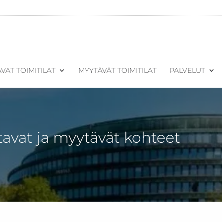
VAT TOIMITILAT
MYYTÄVÄT TOIMITILAT
PALVELUT
tavat ja myytävät kohteet