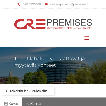
‌020 7290 710
asiakaspalvelu@premises.fi
Valitse sivu
Toimitilahaku - vuokrattavat ja
myytävät kohteet
Takaisin hakutuloksiin
Kuvat
Kartta