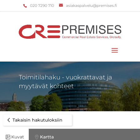
‌020 7290 710
asiakaspalvelu@premises.fi
Valitse sivu
Toimitilahaku - vuokrattavat ja
myytävät kohteet
Takaisin hakutuloksiin
Kuvat
Kartta