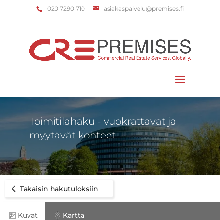
‌020 7290 710
asiakaspalvelu@premises.fi
Valitse sivu
Toimitilahaku - vuokrattavat ja
myytävät kohteet
Takaisin hakutuloksiin
Kuvat
Kartta