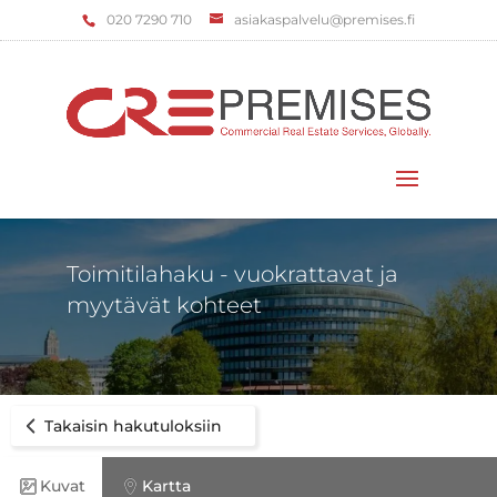
‌020 7290 710
asiakaspalvelu@premises.fi
Valitse sivu
Toimitilahaku - vuokrattavat ja
myytävät kohteet
Takaisin hakutuloksiin
Kuvat
Kartta