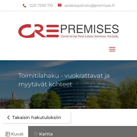
‌020 7290 710
asiakaspalvelu@premises.fi
Valitse sivu
Toimitilahaku - vuokrattavat ja
myytävät kohteet
Takaisin hakutuloksiin
Kuvat
Kartta