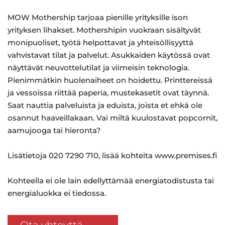
MOW Mothership tarjoaa pienille yrityksille ison
yrityksen lihakset. Mothershipin vuokraan sisältyvät
monipuoliset, työtä helpottavat ja yhteisöllisyyttä
vahvistavat tilat ja palvelut. Asukkaiden käytössä ovat
näyttävät neuvottelutilat ja viimeisin teknologia.
Pienimmätkin huolenaiheet on hoidettu. Printtereissä
ja vessoissa riittää paperia, mustekasetit ovat täynnä.
Saat nauttia palveluista ja eduista, joista et ehkä ole
osannut haaveillakaan. Vai miltä kuulostavat popcornit,
aamujooga tai hieronta?
Lisätietoja 020 7290 710, lisää kohteita www.premises.fi
Kohteella ei ole lain edellyttämää energiatodistusta tai
energialuokka ei tiedossa.