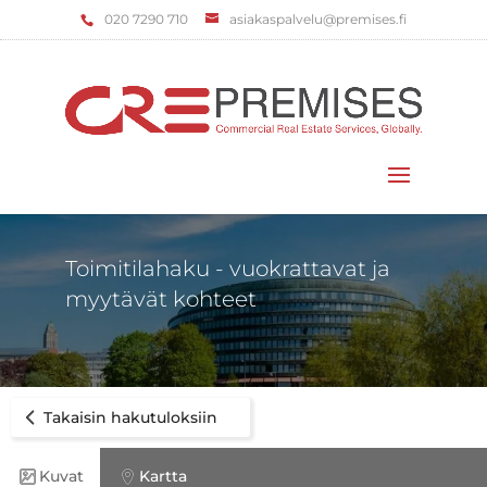
‌020 7290 710
asiakaspalvelu@premises.fi
Valitse sivu
Toimitilahaku - vuokrattavat ja
myytävät kohteet
Takaisin hakutuloksiin
Kuvat
Kartta