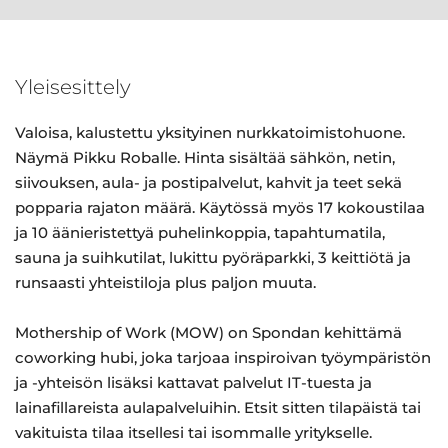
Yleisesittely
Valoisa, kalustettu yksityinen nurkkatoimistohuone.
Näymä Pikku Roballe. Hinta sisältää sähkön, netin,
siivouksen, aula- ja postipalvelut, kahvit ja teet sekä
popparia rajaton määrä. Käytössä myös 17 kokoustilaa
ja 10 äänieristettyä puhelinkoppia, tapahtumatila,
sauna ja suihkutilat, lukittu pyöräparkki, 3 keittiötä ja
runsaasti yhteistiloja plus paljon muuta.
Mothership of Work (MOW) on Spondan kehittämä
coworking hubi, joka tarjoaa inspiroivan työympäristön
ja -yhteisön lisäksi kattavat palvelut IT-tuesta ja
lainafillareista aulapalveluihin. Etsit sitten tilapäistä tai
vakituista tilaa itsellesi tai isommalle yritykselle.