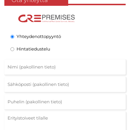
Ota yhteyttä
Yhteydenottopyyntö
Hintatiedustelu