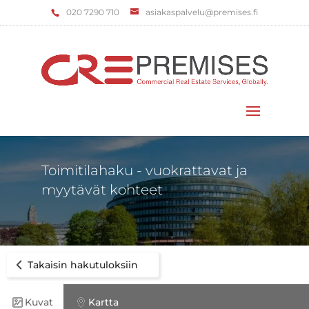
‌020 7290 710
asiakaspalvelu@premises.fi
Valitse sivu
Toimitilahaku - vuokrattavat ja
myytävät kohteet
Takaisin hakutuloksiin
Kuvat
Kartta