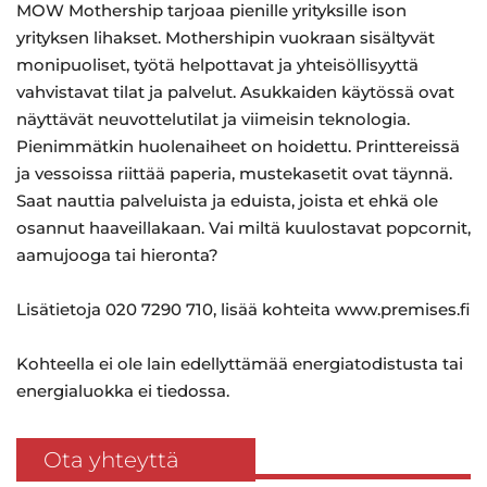
MOW Mothership tarjoaa pienille yrityksille ison
yrityksen lihakset. Mothershipin vuokraan sisältyvät
monipuoliset, työtä helpottavat ja yhteisöllisyyttä
vahvistavat tilat ja palvelut. Asukkaiden käytössä ovat
näyttävät neuvottelutilat ja viimeisin teknologia.
Pienimmätkin huolenaiheet on hoidettu. Printtereissä
ja vessoissa riittää paperia, mustekasetit ovat täynnä.
Saat nauttia palveluista ja eduista, joista et ehkä ole
osannut haaveillakaan. Vai miltä kuulostavat popcornit,
aamujooga tai hieronta?
Lisätietoja 020 7290 710, lisää kohteita www.premises.fi
Kohteella ei ole lain edellyttämää energiatodistusta tai
energialuokka ei tiedossa.
Ota yhteyttä