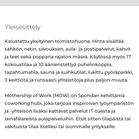
Yleisesittely
Kalustettu yksityinen toimistohuone. Hinta sisältää
sähkön, netin, siivouksen, aula- ja postipalvelut, kahvit
ja teet sekä popparia rajaton määrä. Käytössä myös 17
kokoustilaa ja 10 äänieristettyä puhelinkoppia,
tapahtumatila, sauna ja suihkutilat, lukittu pyöräparkki,
3 keittiötä ja runsaasti yhteistiloja plus paljon muuta.
Mothership of Work (MOW) on Spondan kehittämä
coworking hubi, joka tarjoaa inspiroivan työympäristön
ja -yhteisön lisäksi kattavat palvelut IT-tuesta ja
lainafillareista aulapalveluihin. Etsit sitten tilapäistä tai
vakituista tilaa itsellesi tai isommalle yritykselle.