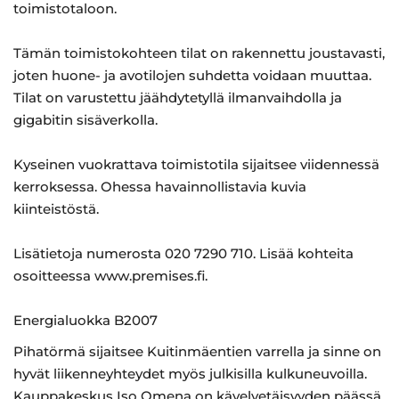
toimistotaloon.
Tämän toimistokohteen tilat on rakennettu joustavasti,
joten huone- ja avotilojen suhdetta voidaan muuttaa.
Tilat on varustettu jäähdytetyllä ilmanvaihdolla ja
gigabitin sisäverkolla.
Kyseinen vuokrattava toimistotila sijaitsee viidennessä
kerroksessa. Ohessa havainnollistavia kuvia
kiinteistöstä.
Lisätietoja numerosta 020 7290 710. Lisää kohteita
osoitteessa www.premises.fi.
Energialuokka B2007
Pihatörmä sijaitsee Kuitinmäentien varrella ja sinne on
hyvät liikenneyhteydet myös julkisilla kulkuneuvoilla.
Kauppakeskus Iso Omena on kävelyetäisyyden päässä,