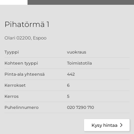
Pihatörmä 1
Olari 02200, Espoo
Tyyppi
vuokraus
Kohteen tyyppi
Toimistotila
Pinta-ala yhteensä
442
Kerrokset
6
Kerros
5
Puhelinnumero
020 7290 710
Kysy hintaa