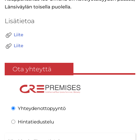
Länsiväylän toisella puolella.
Lisätietoa
Liite
Liite
Ota yhteyttä
Yhteydenottopyyntö
Hintatiedustelu