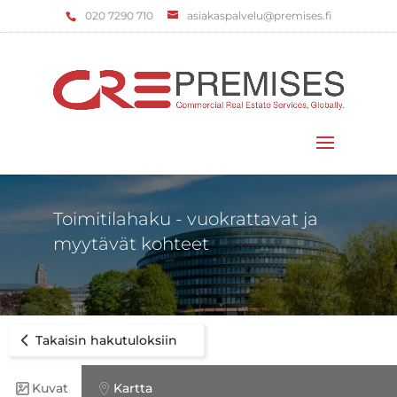
‌020 7290 710
asiakaspalvelu@premises.fi
Valitse sivu
Toimitilahaku - vuokrattavat ja
myytävät kohteet
Takaisin hakutuloksiin
Kuvat
Kartta