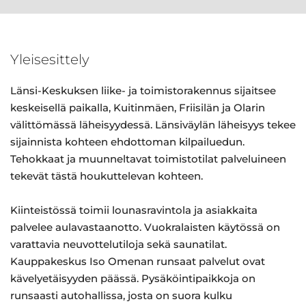
Yleisesittely
Länsi-Keskuksen liike- ja toimistorakennus sijaitsee
keskeisellä paikalla, Kuitinmäen, Friisilän ja Olarin
välittömässä läheisyydessä. Länsiväylän läheisyys tekee
sijainnista kohteen ehdottoman kilpailuedun.
Tehokkaat ja muunneltavat toimistotilat palveluineen
tekevät tästä houkuttelevan kohteen.
Kiinteistössä toimii lounasravintola ja asiakkaita
palvelee aulavastaanotto. Vuokralaisten käytössä on
varattavia neuvottelutiloja sekä saunatilat.
Kauppakeskus Iso Omenan runsaat palvelut ovat
kävelyetäisyyden päässä. Pysäköintipaikkoja on
runsaasti autohallissa, josta on suora kulku