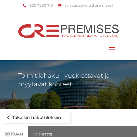
‌020 7290 710
asiakaspalvelu@premises.fi
Valitse sivu
Toimitilahaku - vuokrattavat ja
myytävät kohteet
Takaisin hakutuloksiin
Kuvat
Kartta