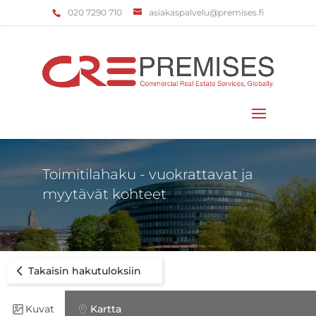
‌020 7290 710
asiakaspalvelu@premises.fi
Valitse sivu
Toimitilahaku - vuokrattavat ja
myytävät kohteet
Takaisin hakutuloksiin
Kuvat
Kartta